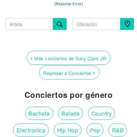
[Reportar Error]
‹
Más conciertos de Gary Clark JR
›
Regresar a Conciertos
Conciertos por género
Bachata
Balada
Country
Electronica
Hip Hop
Pop
R&B