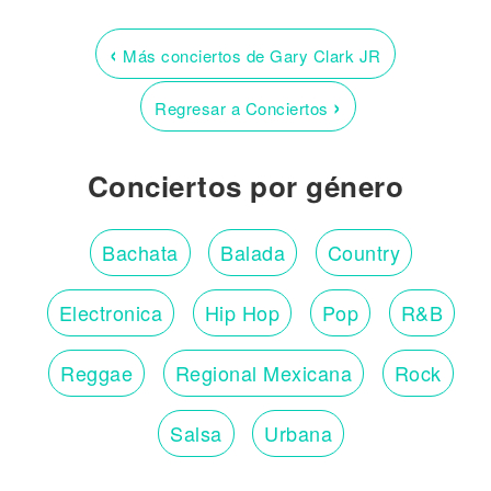
‹
Más conciertos de Gary Clark JR
›
Regresar a Conciertos
Conciertos por género
Bachata
Balada
Country
Electronica
Hip Hop
Pop
R&B
Reggae
Regional Mexicana
Rock
Salsa
Urbana