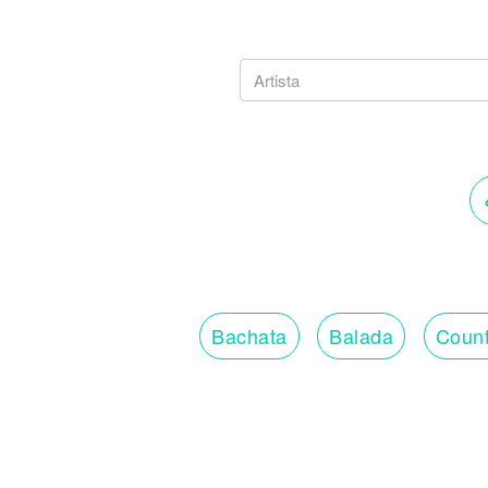
Bachata
Balada
Count