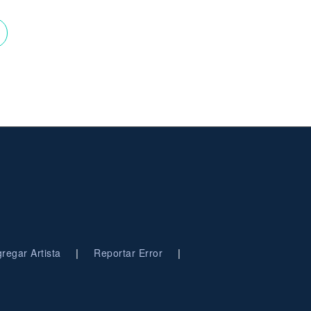
|
|
regar Artista
Reportar Error