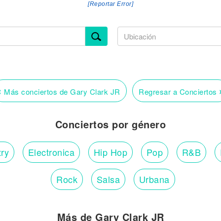
[Reportar Error]
‹
Más conciertos de Gary Clark JR
Regresar a Conciertos
Conciertos por género
ry
Electronica
Hip Hop
Pop
R&B
Rock
Salsa
Urbana
Más de Gary Clark JR