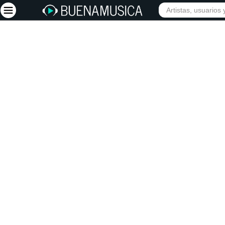
INICIO
ARTISTAS
Iniciar sesión
Registrarse
Inicio
Artistas
Red Social
Música
Vídeos
Discografías
Letras
Conciertos