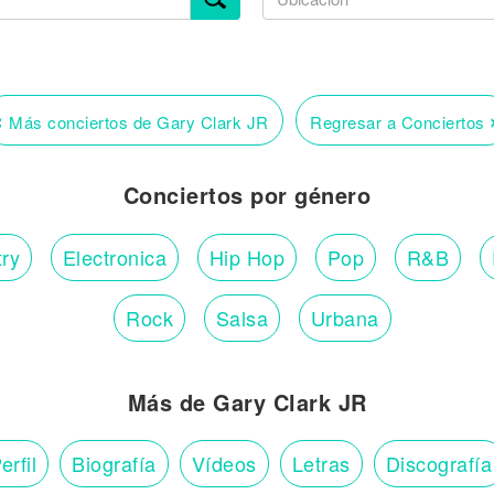
‹
Más conciertos de Gary Clark JR
Regresar a Conciertos
Conciertos por género
ry
Electronica
Hip Hop
Pop
R&B
Rock
Salsa
Urbana
Más de Gary Clark JR
erfil
Biografía
Vídeos
Letras
Discografía