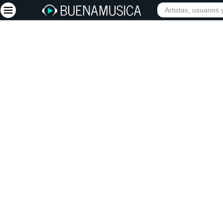
INICIO
ARTISTAS
Iniciar sesión
Registrarse
Inicio
Artistas
Red Social
Música
Vídeos
Discografías
Letras
Conciertos