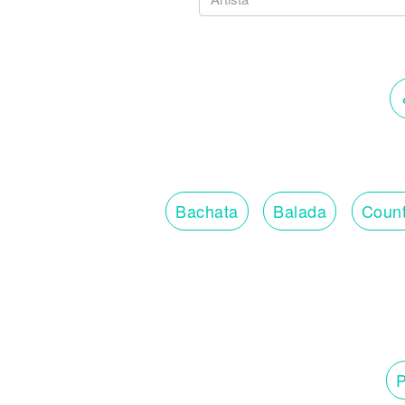
Bachata
Balada
Count
P