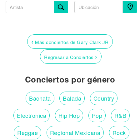
‹
Más conciertos de Gary Clark JR
›
Regresar a Conciertos
Conciertos por género
Bachata
Balada
Country
Electronica
Hip Hop
Pop
R&B
Reggae
Regional Mexicana
Rock