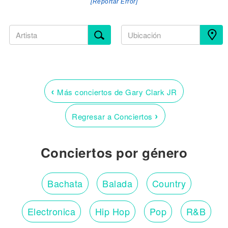
[Reportar Error]
‹
Más conciertos de Gary Clark JR
›
Regresar a Conciertos
Conciertos por género
Bachata
Balada
Country
Electronica
Hip Hop
Pop
R&B