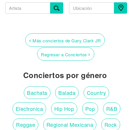
‹
Más conciertos de Gary Clark JR
›
Regresar a Conciertos
Conciertos por género
Bachata
Balada
Country
Electronica
Hip Hop
Pop
R&B
Reggae
Regional Mexicana
Rock