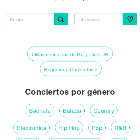
‹
Más conciertos de Gary Clark JR
›
Regresar a Conciertos
Conciertos por género
Bachata
Balada
Country
Electronica
Hip Hop
Pop
R&B