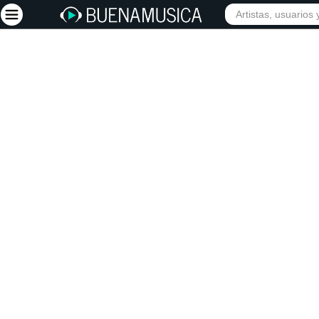
INICIO
ARTISTAS
Iniciar sesión
Registrarse
Inicio
Artistas
Red Social
Música
Vídeos
Discografías
Letras
Conciertos