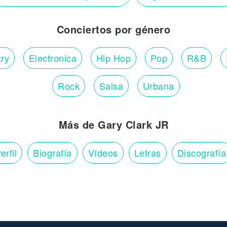
Conciertos por género
ry
Electronica
Hip Hop
Pop
R&B
Rock
Salsa
Urbana
Más de Gary Clark JR
erfil
Biografía
Vídeos
Letras
Discografía