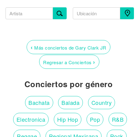
‹
Más conciertos de Gary Clark JR
›
Regresar a Conciertos
Conciertos por género
Bachata
Balada
Country
Electronica
Hip Hop
Pop
R&B
Reggae
Regional Mexicana
Rock