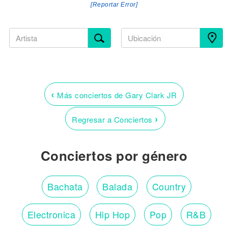
[Reportar Error]
‹
Más conciertos de Gary Clark JR
›
Regresar a Conciertos
Conciertos por género
Bachata
Balada
Country
Electronica
Hip Hop
Pop
R&B