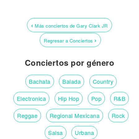
‹
Más conciertos de Gary Clark JR
›
Regresar a Conciertos
Conciertos por género
Bachata
Balada
Country
Electronica
Hip Hop
Pop
R&B
Reggae
Regional Mexicana
Rock
Salsa
Urbana