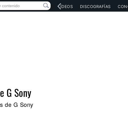
RED SOCIAL
MÚSICA
VÍDEOS
DISCOGRAFÍAS
CON
de G Sony
es de G Sony