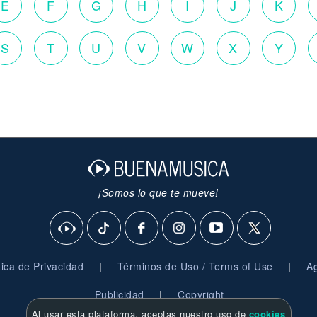
E
F
G
H
I
J
K
S
T
U
V
W
X
Y
¡Somos lo que te mueve!
|
|
ítica de Privacidad
Términos de Uso / Terms of Use
Ag
|
Publicidad
Copyright
Al usar esta plataforma, aceptas nuestro uso de
cookies