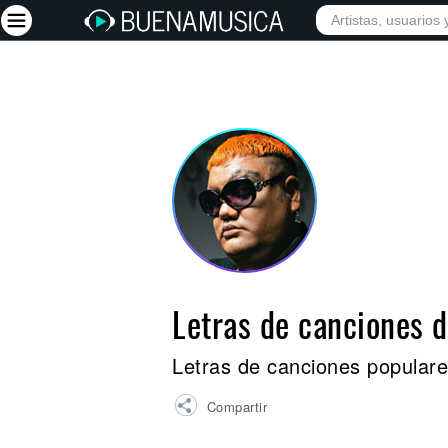
INICIO
ARTISTAS
Iniciar sesión
Registrarse
Inicio
Artistas
Red Social
Música
Letras de canciones 
Vídeos
Discografías
Letras de canciones popular
Letras
Compartir
Conciertos