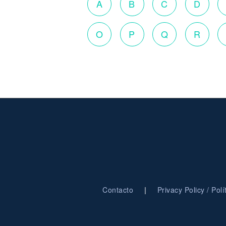
A
B
C
D
O
P
Q
R
|
Contacto
Privacy Policy / Pol