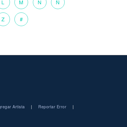
L
M
N
Ñ
Z
#
|
|
regar Artista
Reportar Error