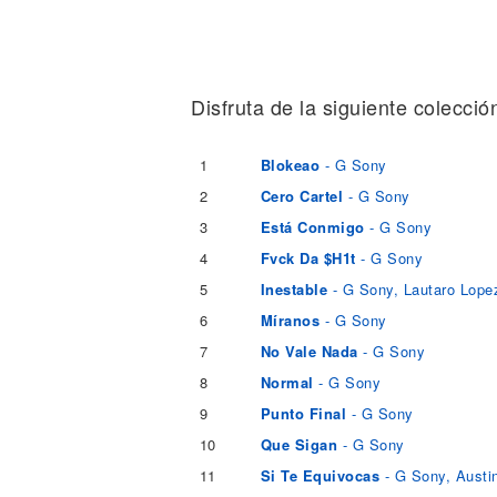
Noticias
Disfruta de la siguiente colecció
1
Blokeao
- G Sony
2
Cero Cartel
- G Sony
3
Está Conmigo
- G Sony
4
Fvck Da $H1t
- G Sony
5
Inestable
- G Sony, Lautaro Lope
6
Míranos
- G Sony
7
No Vale Nada
- G Sony
8
Normal
- G Sony
9
Punto Final
- G Sony
10
Que Sigan
- G Sony
11
Si Te Equivocas
- G Sony, Austi