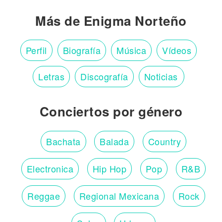
Más de Enigma Norteño
Perfil
Biografía
Música
Vídeos
Letras
Discografía
Noticias
Conciertos por género
Bachata
Balada
Country
Electronica
Hip Hop
Pop
R&B
Reggae
Regional Mexicana
Rock