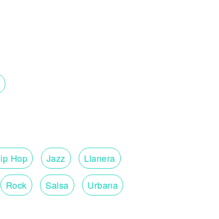
ip Hop
Jazz
Llanera
Rock
Salsa
Urbana