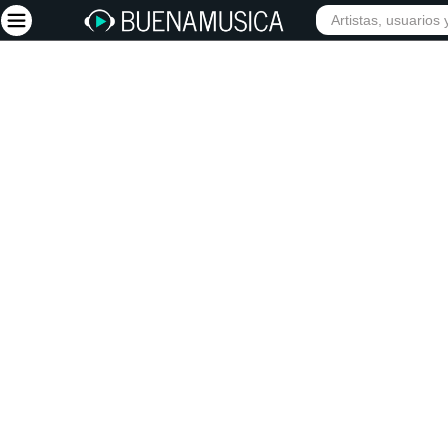
Iniciar sesión
Registrarse
Inicio
Artistas
Red Social
Música
Vídeos
Discografías
Letras
Conciertos