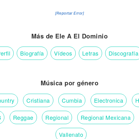
[Reportar Error]
Más de Ele A El Dominio
erfil
Biografía
Vídeos
Letras
Discografía
Música por género
untry
Cristiana
Cumbia
Electronica
H
B
Reggae
Regional
Regional Mexicana
Vallenato