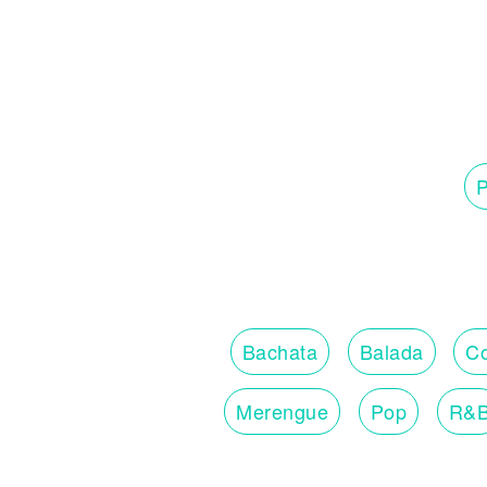
P
Bachata
Balada
Co
Merengue
Pop
R&