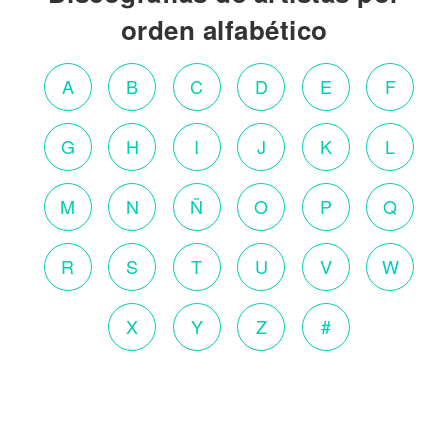
orden alfabético
A
B
C
D
E
F
G
H
I
J
K
L
M
N
Ñ
O
P
Q
R
S
T
U
V
W
X
Y
Z
#