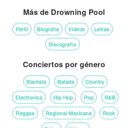
Más de Drowning Pool
Perfil
Biografía
Vídeos
Letras
Discografía
Conciertos por género
Bachata
Balada
Country
Electronica
Hip Hop
Pop
R&B
Reggae
Regional Mexicana
Rock