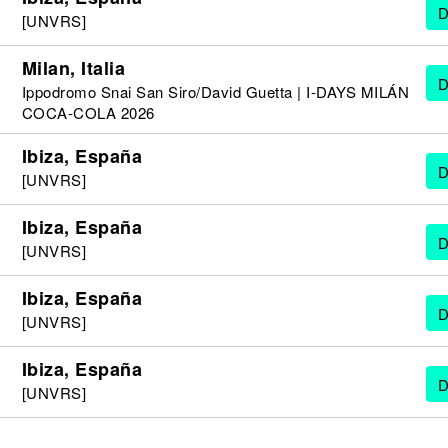
D
[UNVRS]
Milan, Italia
D
Ippodromo Snai San Siro/David Guetta | I-DAYS MILÁN
COCA-COLA 2026
Ibiza, España
D
[UNVRS]
Ibiza, España
D
[UNVRS]
Ibiza, España
D
[UNVRS]
Ibiza, España
D
[UNVRS]