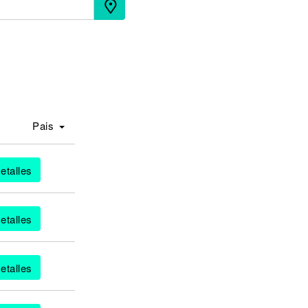
Pais
etalles
etalles
etalles