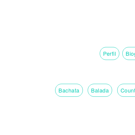
Perfil
Bio
Bachata
Balada
Count