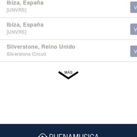
Ibiza, España
V
[UNVRS]
Ibiza, España
V
[UNVRS]
Silverstone, Reino Unido
V
Silverstone Circuit