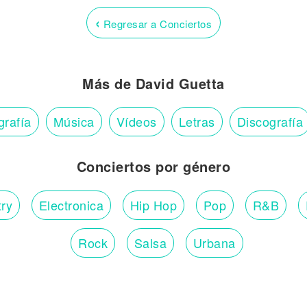
‹
Regresar a Conciertos
Más de David Guetta
grafía
Música
Vídeos
Letras
Discografía
Conciertos por género
ry
Electronica
Hip Hop
Pop
R&B
Rock
Salsa
Urbana