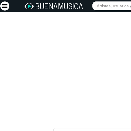
INICIO
ARTISTAS
Iniciar sesión
Registrarse
Inicio
Artistas
Red Social
Música
Vídeos
Discografías
Letras
Conciertos