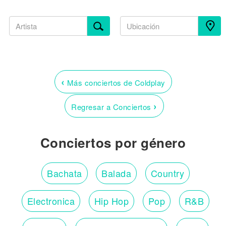
‹
Más conciertos de Coldplay
›
Regresar a Conciertos
Conciertos por género
Bachata
Balada
Country
Electronica
Hip Hop
Pop
R&B