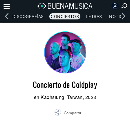
EOS
DISCOGRAFÍAS
CONCIERTOS
LETRAS
NOTICIAS
Concierto de Coldplay
en Kaohsiung, Taiwán, 2023
Compartir