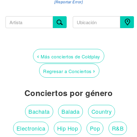
[Reportar Error]
‹
Más conciertos de Coldplay
›
Regresar a Conciertos
Conciertos por género
Bachata
Balada
Country
Electronica
Hip Hop
Pop
R&B