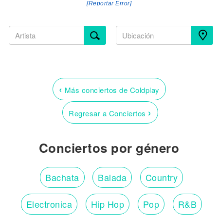
[Reportar Error]
‹
Más conciertos de Coldplay
›
Regresar a Conciertos
Conciertos por género
Bachata
Balada
Country
Electronica
Hip Hop
Pop
R&B