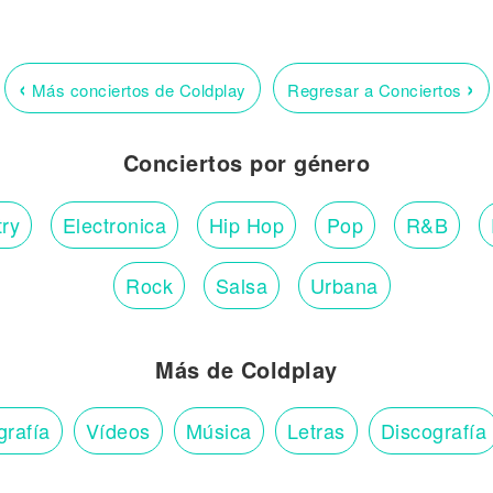
‹
›
Más conciertos de Coldplay
Regresar a Conciertos
Conciertos por género
ry
Electronica
Hip Hop
Pop
R&B
Rock
Salsa
Urbana
Más de Coldplay
grafía
Vídeos
Música
Letras
Discografía