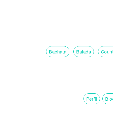
Bachata
Balada
Count
Perfil
Bio