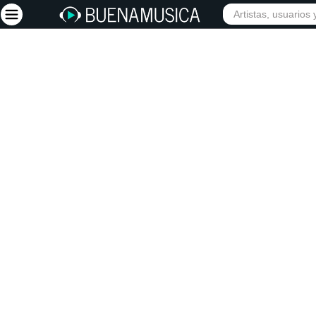
INICIO
ARTISTAS
Iniciar sesión
Registrarse
Inicio
Artistas
Red Social
Música
Vídeos
Discografías
Letras
Conciertos