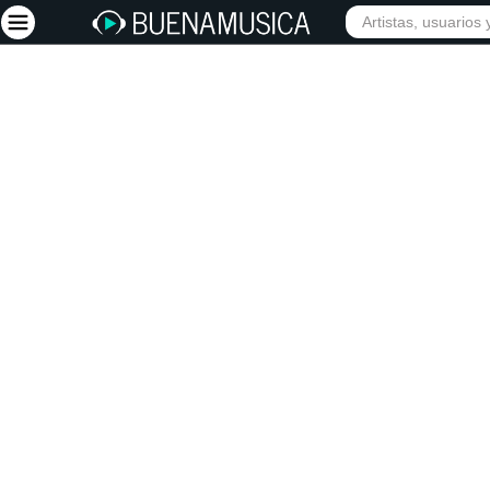
INICIO
ARTISTAS
Iniciar sesión
Registrarse
Inicio
Artistas
Red Social
Música
Vídeos
Discografías
Letras
Conciertos