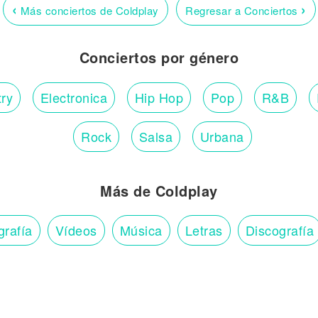
‹
›
Más conciertos de Coldplay
Regresar a Conciertos
Conciertos por género
ry
Electronica
Hip Hop
Pop
R&B
Rock
Salsa
Urbana
Más de Coldplay
grafía
Vídeos
Música
Letras
Discografía