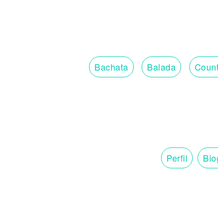
Bachata
Balada
Count
Perfil
Bio