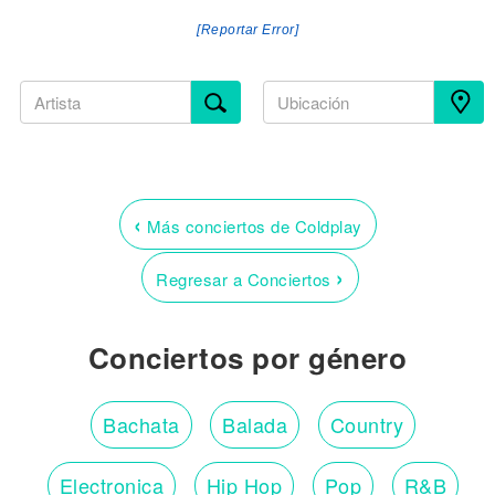
[Reportar Error]
‹
Más conciertos de Coldplay
›
Regresar a Conciertos
Conciertos por género
Bachata
Balada
Country
Electronica
Hip Hop
Pop
R&B