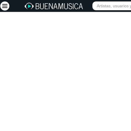
INICIO
ARTISTAS
Iniciar sesión
Registrarse
Inicio
Artistas
Red Social
Música
Vídeos
Discografías
Letras
Conciertos