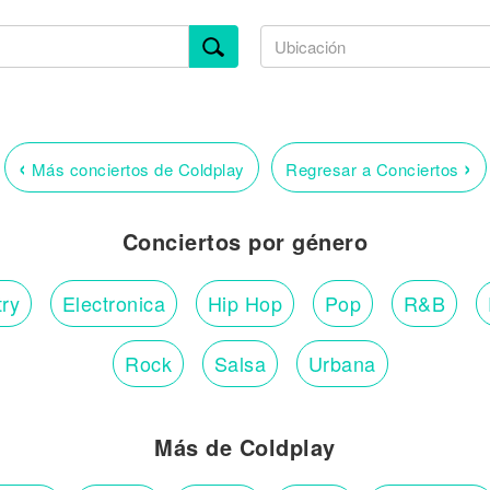
‹
›
Más conciertos de Coldplay
Regresar a Conciertos
Conciertos por género
ry
Electronica
Hip Hop
Pop
R&B
Rock
Salsa
Urbana
Más de Coldplay