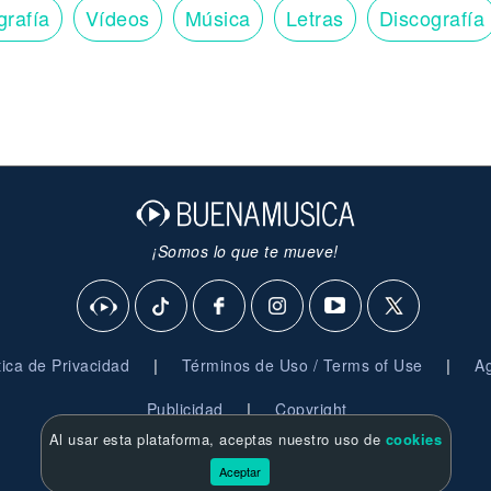
grafía
Vídeos
Música
Letras
Discografía
¡Somos lo que te mueve!
|
|
ítica de Privacidad
Términos de Uso / Terms of Use
Ag
|
Publicidad
Copyright
Al usar esta plataforma, aceptas nuestro uso de
cookies
© 2026 BuenaMusica.com - Derechos Reservados
Aceptar