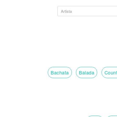
Bachata
Balada
Count