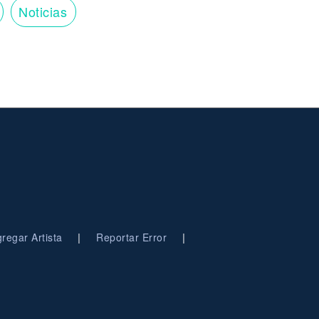
Noticias
|
|
regar Artista
Reportar Error