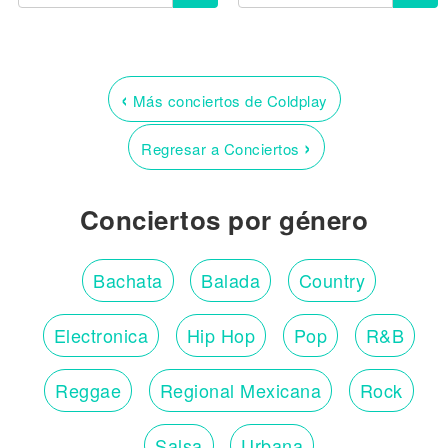
‹
Más conciertos de Coldplay
›
Regresar a Conciertos
Conciertos por género
Bachata
Balada
Country
Electronica
Hip Hop
Pop
R&B
Reggae
Regional Mexicana
Rock
Salsa
Urbana