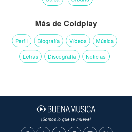
Más de Coldplay
Perfil
Biografía
Vídeos
Música
Letras
Discografía
Noticias
¡Somos lo que te mueve!