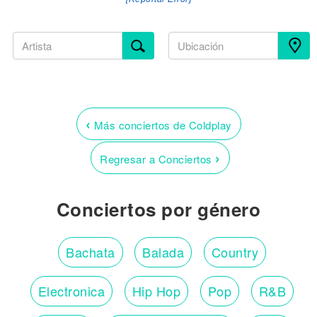
‹
Más conciertos de Coldplay
›
Regresar a Conciertos
Conciertos por género
Bachata
Balada
Country
Electronica
Hip Hop
Pop
R&B