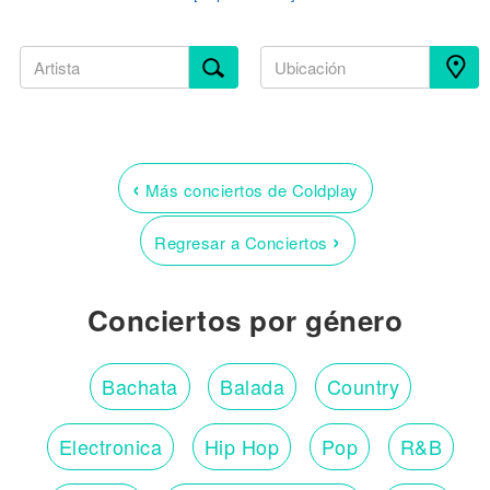
‹
Más conciertos de Coldplay
›
Regresar a Conciertos
Conciertos por género
Bachata
Balada
Country
Electronica
Hip Hop
Pop
R&B