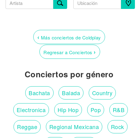
‹
Más conciertos de Coldplay
›
Regresar a Conciertos
Conciertos por género
Bachata
Balada
Country
Electronica
Hip Hop
Pop
R&B
Reggae
Regional Mexicana
Rock