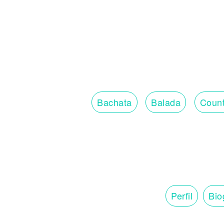
Bachata
Balada
Count
Perfil
Bio