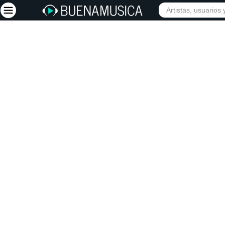
INICIO
ARTISTAS
Iniciar sesión
Registrarse
Inicio
Artistas
Red Social
Música
Vídeos
Discografías
Letras
Conciertos