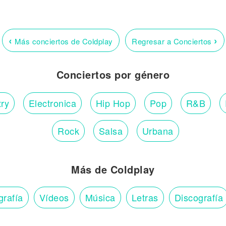
‹
›
Más conciertos de Coldplay
Regresar a Conciertos
Conciertos por género
ry
Electronica
Hip Hop
Pop
R&B
Rock
Salsa
Urbana
Más de Coldplay
grafía
Vídeos
Música
Letras
Discografía