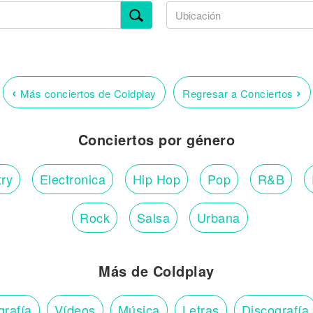
‹
›
Más conciertos de Coldplay
Regresar a Conciertos
Conciertos por género
ry
Electronica
Hip Hop
Pop
R&B
Rock
Salsa
Urbana
Más de Coldplay
grafía
Vídeos
Música
Letras
Discografía