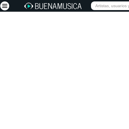
INICIO
ARTISTAS
Iniciar sesión
Registrarse
Inicio
Artistas
Red Social
Música
Vídeos
Discografías
Letras
Conciertos