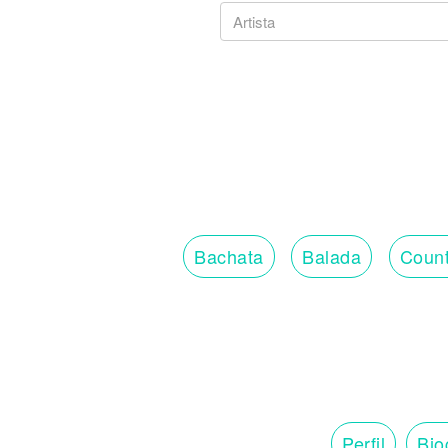
Bachata
Balada
Count
Perfil
Bio