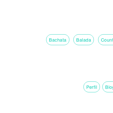
Bachata
Balada
Count
Perfil
Bio