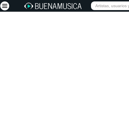
INICIO
ARTISTAS
Iniciar sesión
Registrarse
Inicio
Artistas
Red Social
Música
Vídeos
Discografías
Letras
Conciertos