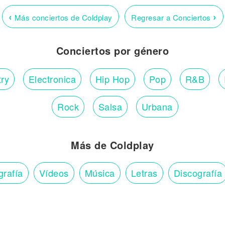
‹
›
Más conciertos de Coldplay
Regresar a Conciertos
Conciertos por género
ry
Electronica
Hip Hop
Pop
R&B
Rock
Salsa
Urbana
Más de Coldplay
grafía
Vídeos
Música
Letras
Discografía