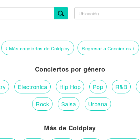
‹
›
Más conciertos de Coldplay
Regresar a Conciertos
Conciertos por género
ry
Electronica
Hip Hop
Pop
R&B
Rock
Salsa
Urbana
Más de Coldplay