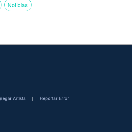
Noticias
|
|
regar Artista
Reportar Error