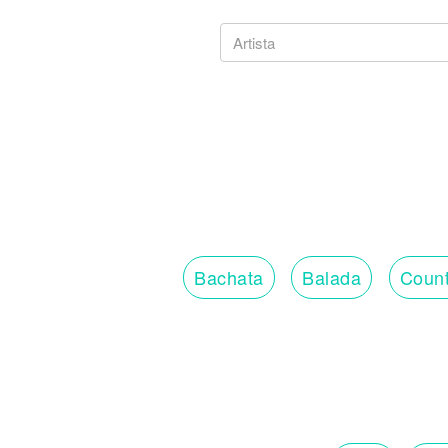
Bachata
Balada
Count