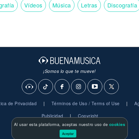
grafía
Vídeos
Música
Letras
Discografía
¡Somos lo que te mueve!
|
|
ítica de Privacidad
Términos de Uso / Terms of Use
Ag
|
Publicidad
Copyright
Al usar esta plataforma, aceptas nuestro uso de
cookies
© 2026 BuenaMusica.com - Derechos Reservados
Aceptar