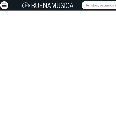
INICIO
ARTISTAS
Iniciar sesión
Registrarse
Inicio
Artistas
Red Social
Música
Vídeos
Discografías
Letras
Conciertos