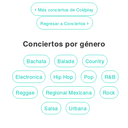
‹
Más conciertos de Coldplay
›
Regresar a Conciertos
Conciertos por género
Bachata
Balada
Country
Electronica
Hip Hop
Pop
R&B
Reggae
Regional Mexicana
Rock
Salsa
Urbana