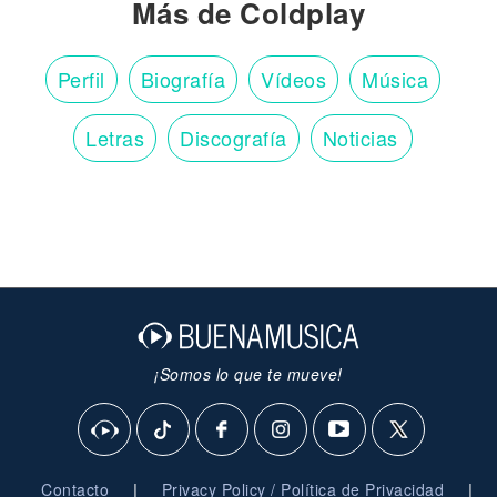
Más de Coldplay
Perfil
Biografía
Vídeos
Música
Letras
Discografía
Noticias
¡Somos lo que te mueve!
|
|
Contacto
Privacy Policy / Política de Privacidad