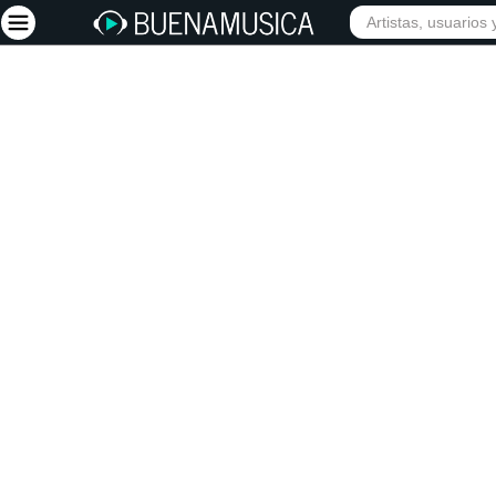
INICIO
ARTISTAS
Iniciar sesión
Registrarse
Inicio
Artistas
Red Social
Música
Vídeos
Discografías
Letras
Conciertos