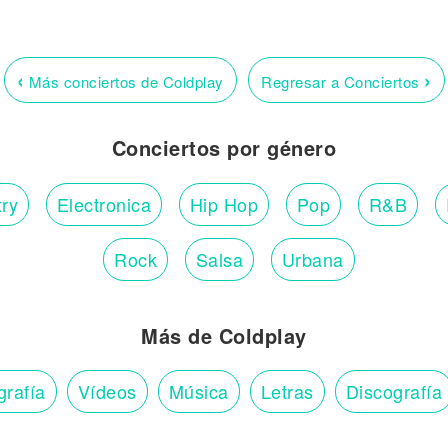
‹
›
Más conciertos de Coldplay
Regresar a Conciertos
Conciertos por género
ry
Electronica
Hip Hop
Pop
R&B
Rock
Salsa
Urbana
Más de Coldplay
grafía
Vídeos
Música
Letras
Discografía