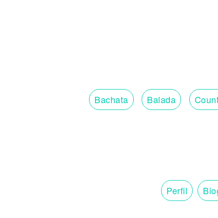
Bachata
Balada
Count
Perfil
Bio