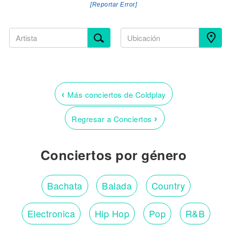
[Reportar Error]
‹
Más conciertos de Coldplay
›
Regresar a Conciertos
Conciertos por género
Bachata
Balada
Country
Electronica
Hip Hop
Pop
R&B