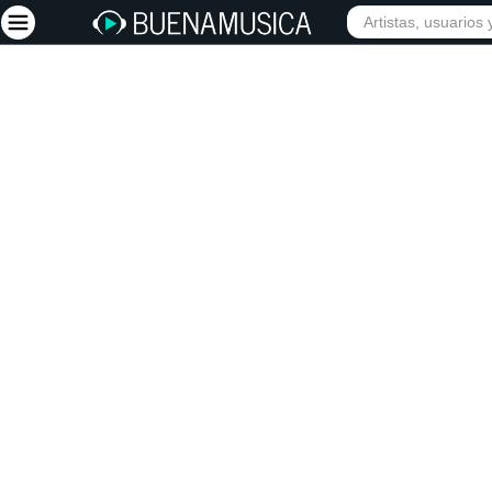
INICIO
ARTISTAS
Iniciar sesión
Registrarse
Inicio
Artistas
Red Social
Música
Vídeos
Discografías
Letras
Conciertos