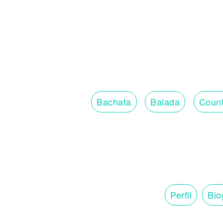
Bachata
Balada
Count
Perfil
Bio