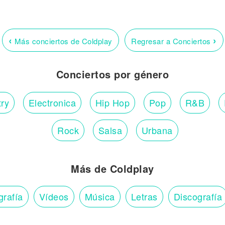
‹
›
Más conciertos de Coldplay
Regresar a Conciertos
Conciertos por género
ry
Electronica
Hip Hop
Pop
R&B
Rock
Salsa
Urbana
Más de Coldplay
grafía
Vídeos
Música
Letras
Discografía