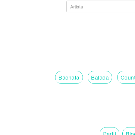
Bachata
Balada
Count
Perfil
Bio