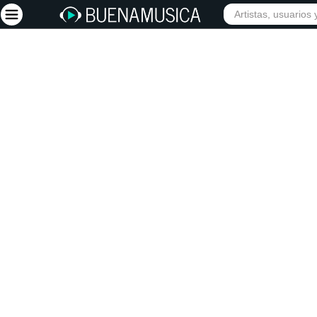
INICIO
ARTISTAS
Iniciar sesión
Registrarse
Inicio
Artistas
Red Social
Música
Vídeos
Discografías
Letras
Conciertos