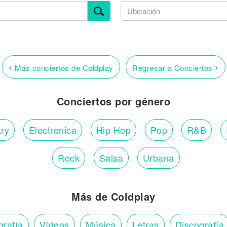
‹
›
Más conciertos de Coldplay
Regresar a Conciertos
Conciertos por género
ry
Electronica
Hip Hop
Pop
R&B
Rock
Salsa
Urbana
Más de Coldplay
grafía
Vídeos
Música
Letras
Discografía