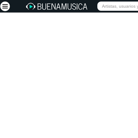
INICIO
ARTISTAS
Iniciar sesión
Registrarse
Inicio
Artistas
Red Social
Música
Vídeos
Discografías
Letras
Conciertos