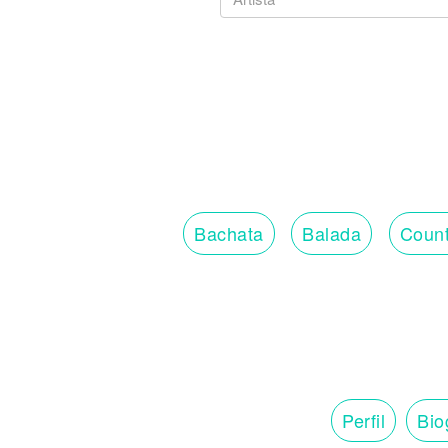
Bachata
Balada
Count
Perfil
Bio