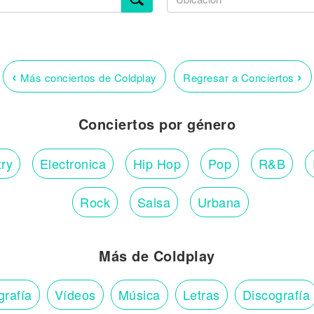
‹
›
Más conciertos de Coldplay
Regresar a Conciertos
Conciertos por género
ry
Electronica
Hip Hop
Pop
R&B
Rock
Salsa
Urbana
Más de Coldplay
grafía
Vídeos
Música
Letras
Discografía