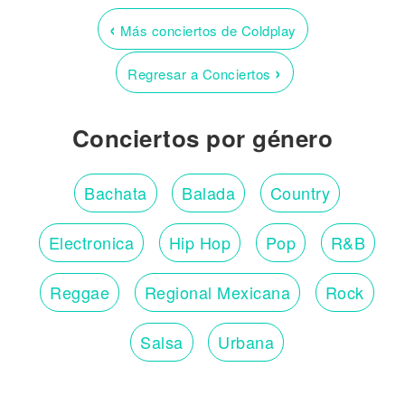
‹
Más conciertos de Coldplay
›
Regresar a Conciertos
Conciertos por género
Bachata
Balada
Country
Electronica
Hip Hop
Pop
R&B
Reggae
Regional Mexicana
Rock
Salsa
Urbana