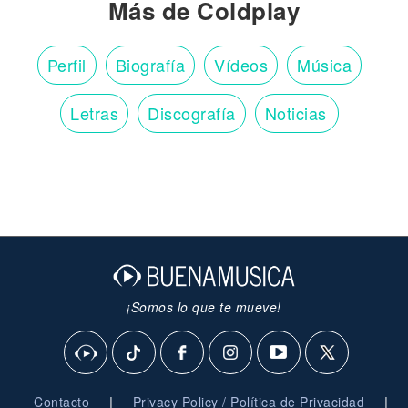
Más de Coldplay
Perfil
Biografía
Vídeos
Música
Letras
Discografía
Noticias
¡Somos lo que te mueve!
|
|
Contacto
Privacy Policy / Política de Privacidad