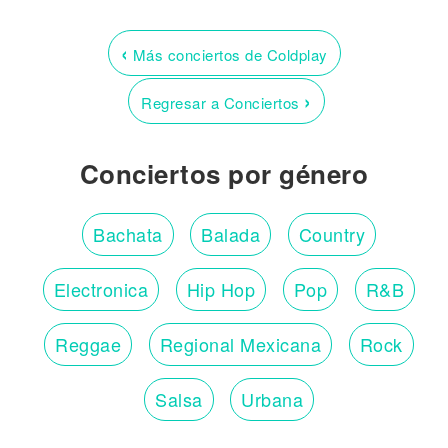
‹
Más conciertos de Coldplay
›
Regresar a Conciertos
Conciertos por género
Bachata
Balada
Country
Electronica
Hip Hop
Pop
R&B
Reggae
Regional Mexicana
Rock
Salsa
Urbana