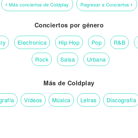
‹
›
Más conciertos de Coldplay
Regresar a Conciertos
Conciertos por género
ry
Electronica
Hip Hop
Pop
R&B
Rock
Salsa
Urbana
Más de Coldplay
grafía
Vídeos
Música
Letras
Discografía