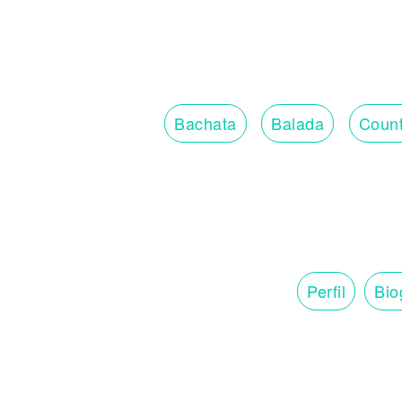
Bachata
Balada
Count
Perfil
Bio