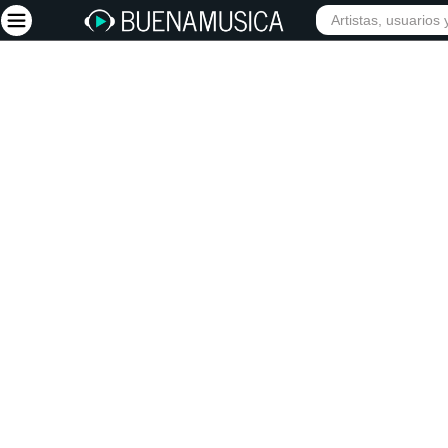
INICIO
ARTISTAS
Iniciar sesión
Registrarse
Inicio
Artistas
Red Social
Música
Vídeos
Discografías
Letras
Conciertos