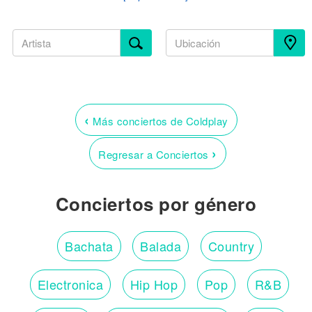
‹
Más conciertos de Coldplay
›
Regresar a Conciertos
Conciertos por género
Bachata
Balada
Country
Electronica
Hip Hop
Pop
R&B