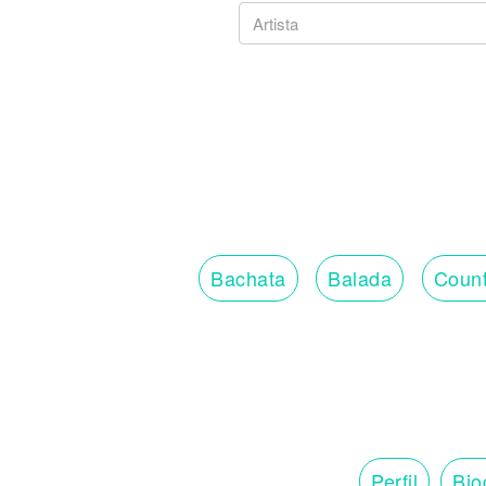
Bachata
Balada
Count
Perfil
Bio