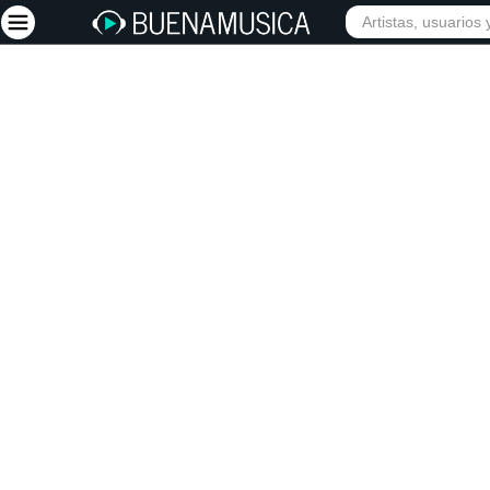
INICIO
ARTISTAS
Iniciar sesión
Registrarse
Inicio
Artistas
Red Social
Música
Vídeos
Discografías
Letras
Conciertos