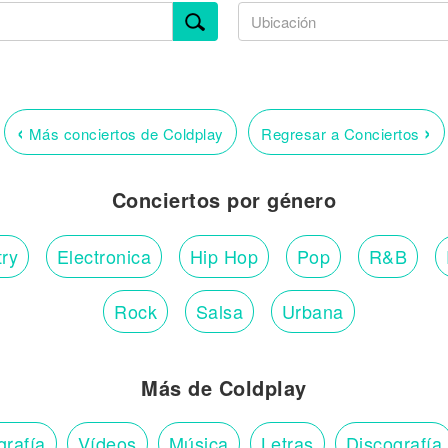
‹
›
Más conciertos de Coldplay
Regresar a Conciertos
Conciertos por género
ry
Electronica
Hip Hop
Pop
R&B
Rock
Salsa
Urbana
Más de Coldplay
grafía
Vídeos
Música
Letras
Discografía