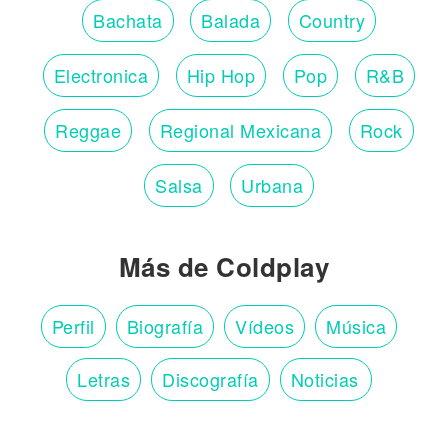
Bachata
Balada
Country
Electronica
Hip Hop
Pop
R&B
Reggae
Regional Mexicana
Rock
Salsa
Urbana
Más de Coldplay
Perfil
Biografía
Vídeos
Música
Letras
Discografía
Noticias