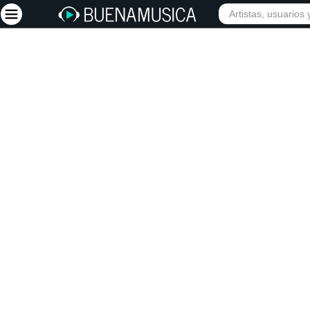
INICIO
ARTISTAS
Iniciar sesión
Registrarse
Inicio
Artistas
Red Social
Música
Vídeos
Discografías
Letras
Conciertos