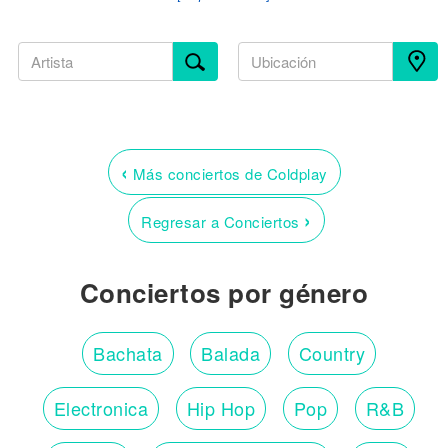
‹
Más conciertos de Coldplay
›
Regresar a Conciertos
Conciertos por género
Bachata
Balada
Country
Electronica
Hip Hop
Pop
R&B