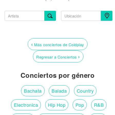
‹
Más conciertos de Coldplay
›
Regresar a Conciertos
Conciertos por género
Bachata
Balada
Country
Electronica
Hip Hop
Pop
R&B