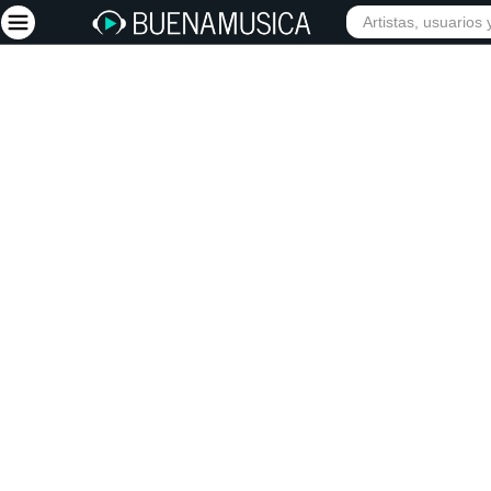
INICIO
ARTISTAS
Iniciar sesión
Registrarse
Inicio
Artistas
Red Social
Música
Vídeos
Discografías
Letras
Conciertos