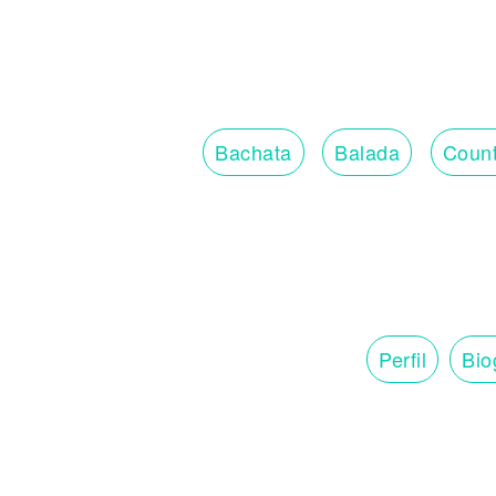
Bachata
Balada
Count
Perfil
Bio