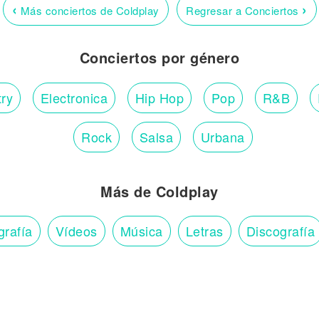
‹
›
Más conciertos de Coldplay
Regresar a Conciertos
Conciertos por género
ry
Electronica
Hip Hop
Pop
R&B
Rock
Salsa
Urbana
Más de Coldplay
grafía
Vídeos
Música
Letras
Discografía