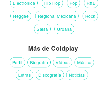
Electronica
Hip Hop
Pop
R&B
Reggae
Regional Mexicana
Rock
Salsa
Urbana
Más de Coldplay
Perfil
Biografía
Vídeos
Música
Letras
Discografía
Noticias